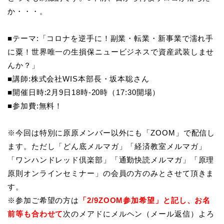
か・・・。
■テーマ:「コロナを逆手に！副業・転業・新事業で濡れ手
に粟！世界唯一の生損保ニュービジネスで資産武装しませ
んか？」
■講師:株式会社WIS本部長・坂本聡さん
■開催日時:2月9日18時-20時（17:30開場）
■参加費:無料！
※今回は特別に原原メンバー以外にも「ZOOM」で配信し
ます。ただし「どん底メルマガ」「経済教室メルマガ」
「ワンハンドレッド倶楽部」「通勤快読メルマガ」「原理
原則オンラインセミナー」の会員の方のみとさせて頂きま
す。
※参加ご希望の方は
「2/9ZOOM参加希望」と記し、お名
前等も合わせて
次のメアドにメルヘン（メール返信）よろ