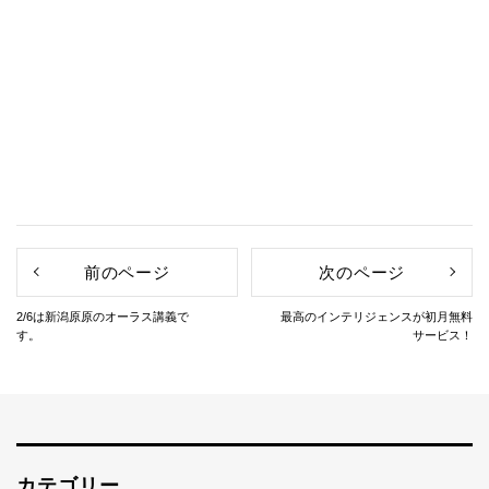
前のページ
次のページ
2/6は新潟原原のオーラス講義で
最高のインテリジェンスが初月無料
す。
サービス！
カテゴリー