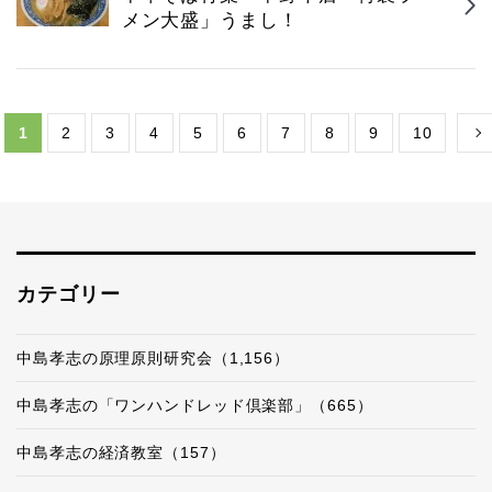
メン大盛」うまし！
1
2
3
4
5
6
7
8
9
10
カテゴリー
中島孝志の原理原則研究会（1,156）
中島孝志の「ワンハンドレッド倶楽部」（665）
中島孝志の経済教室（157）