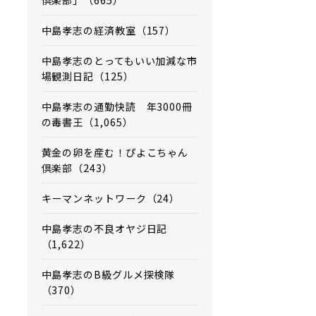
倶楽部」（665）
中島孝志の経済教室（157）
中島孝志のとってもいい加減な市
場観測日記（125）
中島孝志の通勤快読 年3000冊
の毒書王（1,065）
黄金の卵を産む！ぴよこちゃん
倶楽部（243）
キーマンネットワーク（24）
中島孝志の不良オヤジ日記
（1,622）
中島孝志のB級グルメ探検隊
（370）