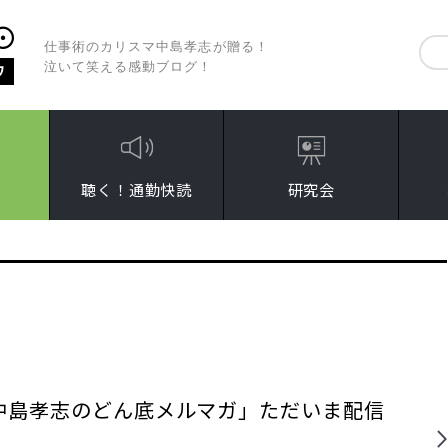
仕事術のカリスマ中島孝志が贈る！
泣いて笑える感動ブログ！
聴く！通勤快読
研究会
中島孝志のどん底メルマガ」ただいま配信