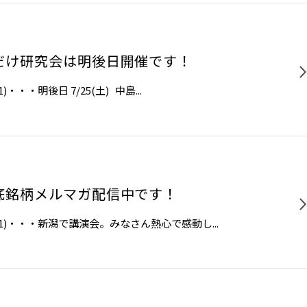
だけ研究会は明後日開催です！
・・​​明後日 7/25(土) ​中島...
底銘柄メルマガ配信中です！
の1)・・・新潟で講演会。みなさん熱心で感動し...