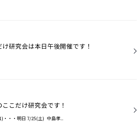
だけ研究会は本日午後開催です！
のここだけ研究会です！
・・​​明日 7/25(土) ​中島孝...