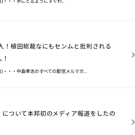
その1)・・・​​手にとるようにすぐわ...
突入！植田総裁なにもセンムと批判される
入！
その1)・・・中島孝志のすべての配信メルマガ...
I」について本邦初のメディア報道をしたの