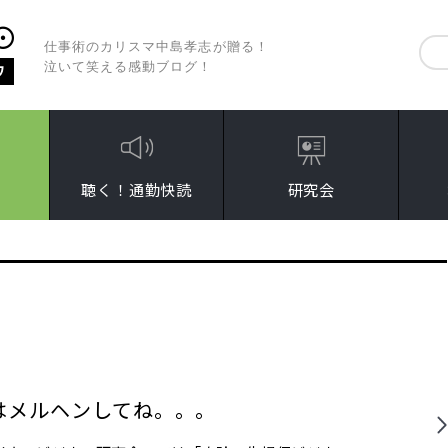
仕事術のカリスマ中島孝志が贈る！
泣いて笑える感動ブログ！
聴く！通勤快読
研究会
はメルヘンしてね。。。