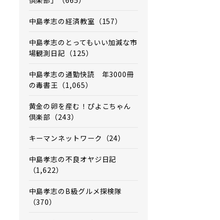
倶楽部」（665）
中島孝志の経済教室（157）
中島孝志のとってもいい加減な市
場観測日記（125）
中島孝志の通勤快読 年3000冊
の毒書王（1,065）
黄金の卵を産む！ぴよこちゃん
倶楽部（243）
キーマンネットワーク（24）
中島孝志の不良オヤジ日記
（1,622）
中島孝志のB級グルメ探検隊
（370）