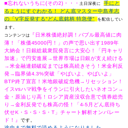
■忘れないうちに(その2)
・・・
手にと
土日
深夜に
るようにすぐわかる！ どん底マスター中島孝志
の「V字反発する“どん底銘柄 特急便”
を配信してい
ます。
『日米株価絶好調！バブル最高値に肉
コンテンツは
薄！「株価45000円！」の声で思い出す1989年
大納会！日銀総裁衆院発言に大安心！「円キャリ
加速」で円安進展→世界市場は日銀が支え続ける
→米金融連鎖破綻までは株高続きそう！米金利反
発→臨界値4.3%突破「やばいよ、やばいよ」
BTP終了宣言！米地銀破綻危機→リセッション！
イスvsハマ戦争をイランに引火したいネオコン→
金・原油じり高！ロシア資産没収合意で債券総売
り→金利反発でも株高の怪！「4-5月どん底待ち
伏せK・S・S・S・T」チャート解析オンパレー
ド！』
です。
途中まで無料で読めるようになりました。