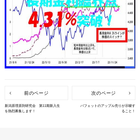
前のページ
次のページ
新潟原理原則研究会 第11期新入生
バフェットのアップル売りが示唆す
を熱烈募集します！
ること！