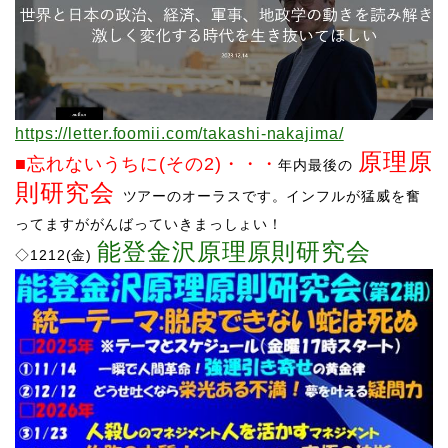
https://letter.foomii.com/takashi-nakajima/
原理原
■忘れないうちに(その2)
・・・
年内最後の
則研究会
ツアーのオーラスです。インフルが猛威を奮
ってますががんばっていきまっしょい！
能登金沢原理原則研究会
​​◇1212(金)