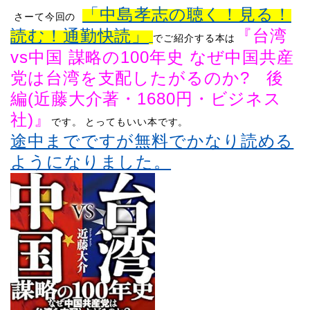
「中島孝志の聴く！見る！
さーて
今回の
読む！通勤快読」
『
台湾
でご紹介する本は
vs中国 謀略の100年史 なぜ中国共産
党は台湾を支配したがるのか? 後
編(近藤大介著・1680円・ビジネス
社)』
​
です。
とってもいい本です。
途中までですが無料でかなり読める
ようになりました。