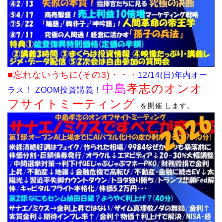
■忘れないうちに(その3)
・・・
12
/14(日)年内オー
中島
孝志のオンオ
ラス！
ZOOM投資講義！
フサイトミーティング
を
開催
します。