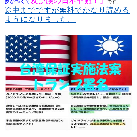
及び腰の日本非難！
』
換が怖くて
です。
途中までですが無料でかなり読める
ようになりました。