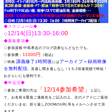
◆スケジュール◆
12/14(日)13:30-16:0
0
◇
◆募集要項◆
◇参加資格:中島孝志のブログ読者ならどなたでも。
11000円
◇参加費：
（税込)
講義修了1時間後
アーカイブ
＝
録画映像
​◇特典:
には
を無料配信
。
見逃し聞き逃しなし！
1.5-2倍速視聴で時短！
おさらい
にも便利です。
◆申込法◆
「12/
14参加希望」
◇​
参加ご希望の方は
と記し
て、お名前＆緊急ご連絡先をご記入の上、次のメアドにご返信
くださいませ。折り返しZOOMのURL等をメルヘンさせて頂
きます。