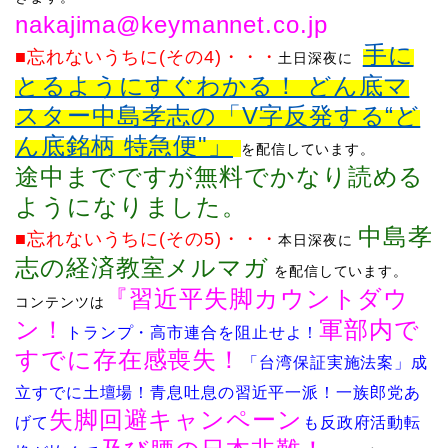
​​​nakajima@keymannet.co.jp
​
手に
■忘れないうちに(その4)
・・・
土日深夜に
とるようにすぐわかる！ どん底マ
スター中島孝志の「V字反発する“ど
ん底銘柄 特急便"」
を配信してい
ます。
途中までですが無料でかなり読める
ようになりました。
中島孝
■忘れないうちに(その5)
・・・
本日深夜に
志の経済教室メルマガ
を配信しています
。
『
習近平失脚カウントダウ
コンテンツは
ン！
軍部内で
トランプ・高市連合を阻止せよ！
すでに存在感喪失！
「台湾保証実施法案」成
立すでに土壇場！青息吐息の習近平一
派！
一族郎党あ
失脚回避キャンペーン
げて
も反政府活動転