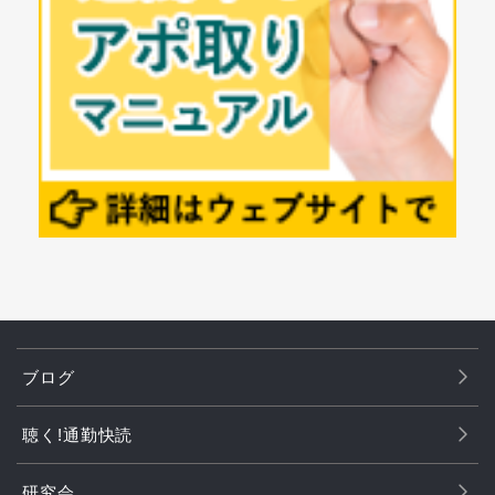
ブログ
聴く!通勤快読
研究会