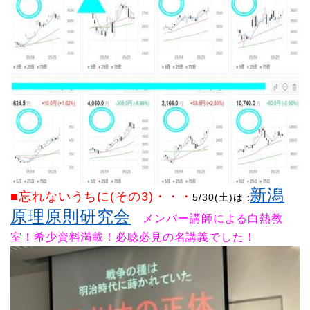
新潟
■忘れないうちに(その3)
・・・
5/30(土)は :
原理原則研究会
メンバー講師による白熱教
室！希少資料満載！必聴必見の名講義でした
！