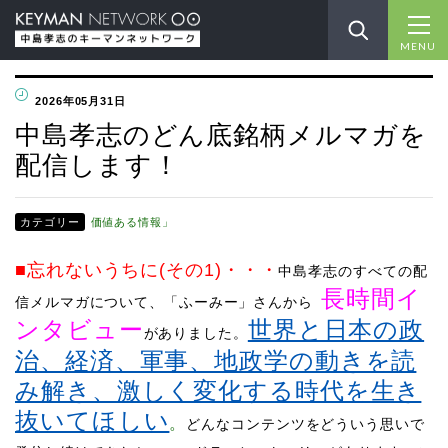
MENU
2026年05月31日
中島孝志のどん底銘柄メルマガを
配信します！
カテゴリー
価値ある情報」
■忘れないうちに(その1)
・・・
中島孝志のすべての配
長時間イ
信メルマガについて、「ふーみー」さんから
ンタビュー
世界と日本の政
がありました。
治、経済、軍事、地政学の動きを読
み解き、激しく変化する時代を生き
抜いてほしい
。
どんなコンテンツをどういう思いで