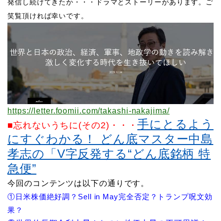
発信し続けてきたか・・・ドラマとストーリーがあります。ご
笑覧頂ければ幸いです。
https://letter.foomii.com/takashi-nakajima/
手にとるよう
■忘れないうちに(その2)
・・・
にすぐわかる！ どん底マスター中島
孝志の「V字反発する“どん底銘柄 特
急便”
​今回のコンテンツは以下の通りです。
①日米株価絶好調？Sell in May完全否定？トランプ呪文効
果？