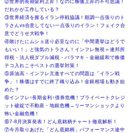
②世界的長期金利上昇！なのに株価上昇の不可思議！
だれかが工作している？
③世界経済を握るイラン停戦協議！順調一点張りのト
ラさんvs合意してない一点張りのイラン！フェイク合
意でどうせ大戦争！
④敗けたにムショ送り必至なのに「中間選挙はどうで
もいい！」と強気のトラさん！インフレ無視＝連邦所
得税・法人税ダブル減税・バラマキ・金融緩和で株価
テコ入れこそベストの選挙対策！
⑤原油高・インフレ亢進すべての問題は「イラン戦
争」！株価はすでに終了織り込み！金銀相場も動き始
めた？
⑥インフレ↑長期金利↑債券危機！プライベートクレジ
ット破綻で不動産・地銀危機→リーマンショックより
怖い金融危機！
⑥7-8月決算発表！どん底銘柄チャート徹底解析！
⑦今月取りあげた「どん底銘柄」パフォーマンス途中