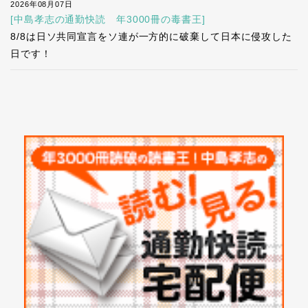
2026年08月07日
[中島孝志の通勤快読 年3000冊の毒書王]
8/8は日ソ共同宣言をソ連が一方的に破棄して日本に侵攻した
日です！