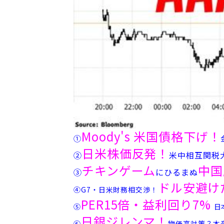
Moody's 米国債格下げ！
​①
日米株価反発！
②
米中相互関税
チキンゲーム
中国
➂
に
ひるまぬ
ドル安避け
④G7・日米財務相交渉！
PER15倍・益利回り7%
⑤
日
日銀ジレンマ！
⑥
物価高対策？本