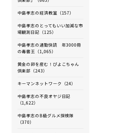
倶楽部」（665）
中島孝志の経済教室（157）
中島孝志のとってもいい加減な市
場観測日記（125）
中島孝志の通勤快読 年3000冊
の毒書王（1,065）
黄金の卵を産む！ぴよこちゃん
倶楽部（243）
キーマンネットワーク（24）
中島孝志の不良オヤジ日記
（1,622）
中島孝志のB級グルメ探検隊
（370）