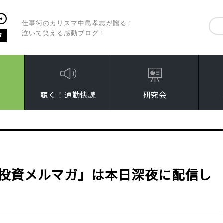
仕事術のカリスマ中島孝志が贈る！
泣いて笑える感動ブログ！
聴く！通勤快読
研究会
投資メルマガ」は本日深夜に配信し