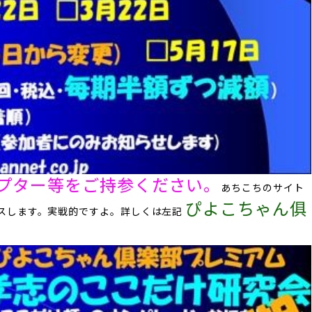
アダプター等をご持参ください。
あちこちのサイト
ぴよこちゃん俱
スします。実戦的ですよ。
​詳しくは左記