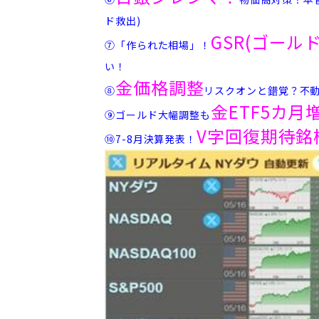
ド救出)
GSR(ゴール
⑦「作られた相場」！
い！
金価格調整
⑧
リスクオンと錯覚？不
金ETF5カ月
➈ゴールド大幅調整も
V字回復期待銘柄
⑩7-8月決算発表！