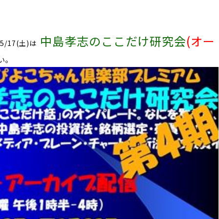
中島孝志のここだけ研究会
(オー
5/17(土)は
い。