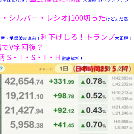
ド・シルバー・レシオ)100切った
けどまだ高
利下げしろ！トランプ
動産・地銀破綻直前！
大正解！
増でV字回復？
 S・T・S・T・H
徹底解析！