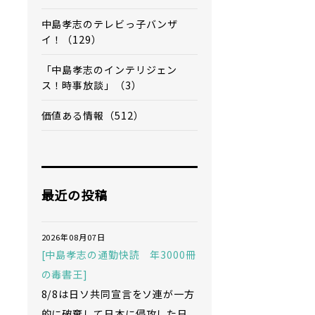
中島孝志のテレビっ子バンザ
イ！（129）
「中島孝志のインテリジェン
ス！時事放談」（3）
価値ある情報（512）
最近の投稿
2026年08月07日
[中島孝志の通勤快読 年3000冊
の毒書王]
8/8は日ソ共同宣言をソ連が一方
的に破棄して日本に侵攻した日