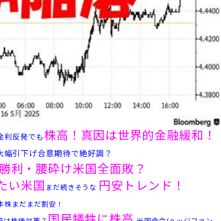
株高！
真因は世界的金融緩和！
金利反発でも
大幅引下げ合意期待で絶好調？
勝利・腰砕け米国全面敗？
たい米国
円安トレンド！
まだ続きそうな
本株まだまだ割安！
国民犠牲に株高
音は株価対策？
米国命令(ヘッジファン