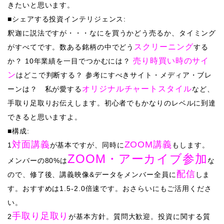
きたいと思います。
■シェアする投資インテリジェンス:
釈迦に説法ですが・・・
な
にを買うかどう売るか、タイミング
スクリーニング
がすべてです。数ある銘柄の中でどう
する
売り時買い時のサイ
か？ 10年業績を一目でつかむには？
ン
はどこで判断する？
参考にすべきサイト・メディア・ブレ
オリジナル
チャートスタイル
ーンは？ 私が愛する
など、
手取り足取りお伝えします。初心者でもかなりのレベルに到達
できると思いますよ。
■構成:
対面講義
ZOOM講義
1
が基本ですが、同時に
もします。
ZOOM・アーカイブ参加
メンバーの80%は
な
配信
ので、修了後、講義映像&データをメンバー全員に
しま
す。おすすめは1.5-2.0倍速です。おさらいにもご活用くださ
い。
手取り足取り
2
が基本方針。質問大歓迎。投資に関する質