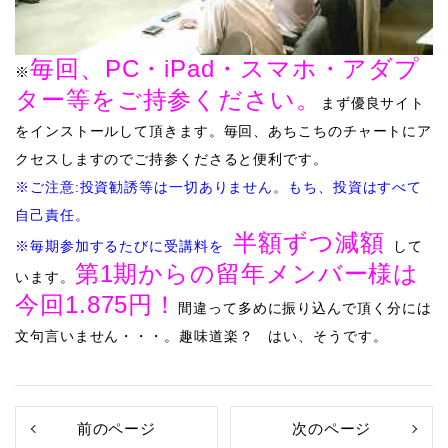
毎回、PC・iPad・スマホ・アダプ
※
ター等をご持参ください。
まず優良サイト
をインストールして頂きます。毎回、あちこちのチャートにア
クセスしますのでご持参くださると便利です。
※ご注意:投資勧誘等は一切ありません。もち、投資はすべて
自己責任。
半額ずつ減額
​
​※毎期参加するたびに受講料を
して
第1期からの留年メンバー様は
います。
今回1.875円！
間違って多めに振り込んで頂く分には
文句言いません・・・。
​趣味道楽？ はい、そうです。
前のページ
次のページ