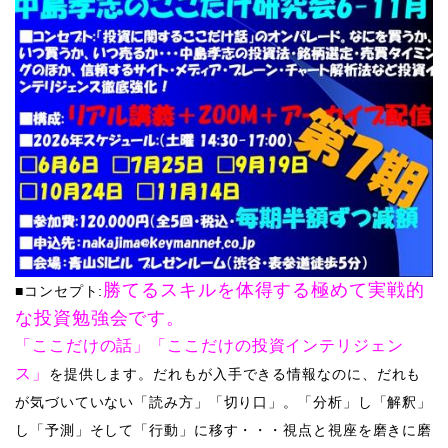
勝てるスキルを体得する
極めて
実戦的
■コンセプト:
な投資勉強会です。
​「
ここだけの話」​
「こ
こだけの投資インテリジェン
ス」
を提供します。
だれもが入手できる情報なのに、だれも
が気づいていない「読み方」「切り口」。「分析」し「解釈」
し「予測」そして「行動」に移す・・・視点と視座を磨きに磨