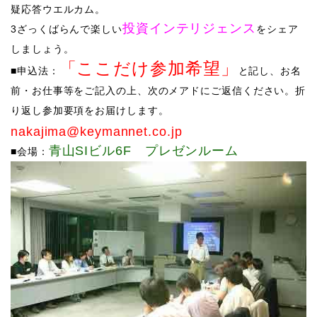
疑応答ウエルカム。
投資インテリジェンス
3ざっくばらんで楽しい
をシェア
しましょう。
「ここだけ参加希望」
■申込法：
と記し、お名
前・お仕事等をご記入の上、次のメアドにご返信ください。折
り返し参加要項をお届けします。
nakajima@keymannet.co.jp
青山SIビル6F プレゼンルーム
■会場：