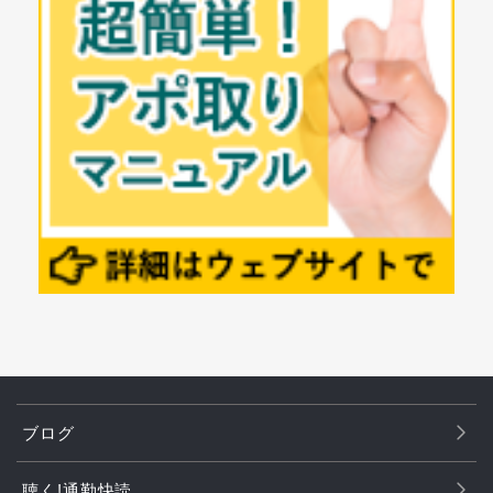
ブログ
聴く!通勤快読