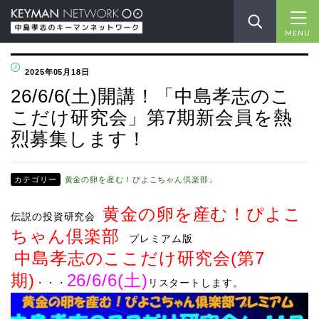
MENU
2025年05月18日
26/6/6(土)開講！「中島孝志のこ
こだけ研究会」第7期新会員を熱
烈募集します！
カテゴリー
黄金の卵を産む！ぴよこちゃん倶楽部」
黄金の卵を産む！ぴよこ
伝説の投資研究会
ちゃん倶楽部
プレミアム版
中島孝志のここだけ研究会(第7
期)
26/6/6(土)
・・・
リスタート
します。