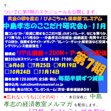
す。
ついでに第7期のスケジュールも公開します。
中島
■忘れないうちに(その4)
・・・
本日深夜に
孝志の経済教室メルマガ
を配信します
。