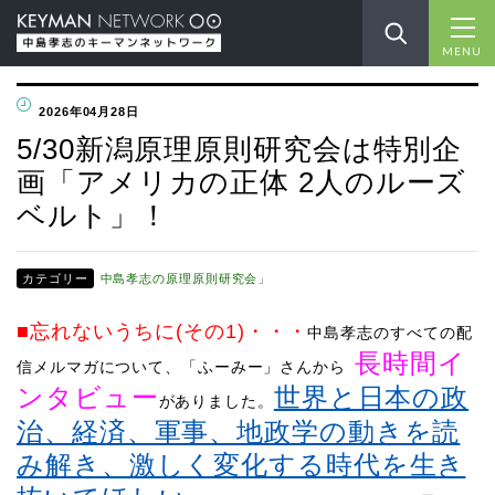
MENU
2026年04月28日
5/30新潟原理原則研究会は特別企
画「アメリカの正体 2人のルーズ
ベルト」！
カテゴリー
中島孝志の原理原則研究会」
■忘れないうちに(その1)
・・・
中島孝志のすべての配
長時間イ
信メルマガについて、「ふーみー」さんから
ンタビュー
世界と日本の政
がありました。
治、経済、軍事、地政学の動きを読
み解き、激しく変化する時代を生き