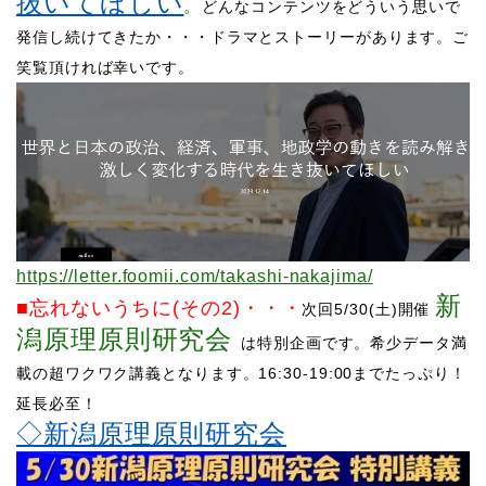
抜いてほしい
。
どんなコンテンツをどういう思いで
発信し続けてきたか・・・ドラマとストーリーがあります。ご
笑覧頂ければ幸いです。
https://letter.foomii.com/takashi-nakajima/
新
■忘れないうちに(その2)
・・・
次回5/30(土)開催
潟原理原則研究会
は特別企画です。希少データ満
載の超ワクワク講義となります。16:30-19:00までたっぷり！
延長必至！
◇新潟原理原則研究会