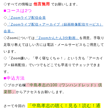
他言無用
◇すべての情報は
でお願いします。
■コースは2つ
◇
「Zoomライブ配信会員
◇
「Zoomライブ配信＋アーカイブ（録画映像配信サービス）
会員」
◇Zoomについては
「Zoomかんたん3分動画」
を用意。手取り
足取り教えてほしい方には電話・メールサービスもご用意して
います。
​◇「Zoom嫌い」「早く寝なくちゃ！」という方も「アーカイ
ブ＝録画配信」でいつでもどこでも早送りでチェックできま
す。
■申込方法
​◇
「中島孝志の100（ワンハンドレッド）倶
ブログ右欄
楽部」
からアクセスをお願いします。
「中島孝志の聴く！見る！読む！通
さーて
今回の