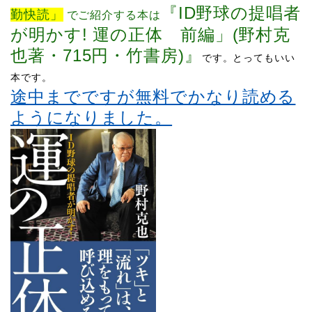
『
ID野球の提唱者
勤快読」
でご紹介する本は
が明かす! 運の正体 前編」(野村克
也著・715円・竹書房)
』
です。
とってもいい
本です。
途中までですが無料でかなり読める
ようになりました。