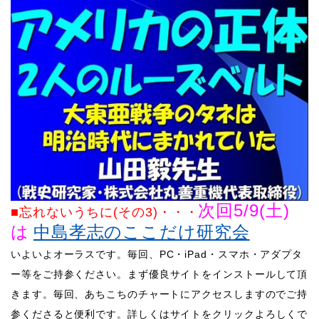
次回5/9
(土)
■忘れないうちに(その3)
・・・
は
中島孝志のここだけ研究会
いよいよオーラスです。
毎回、PC・iPad・スマホ・アダプタ
ー等をご持参ください。
まず優良サイトをインストールして頂
きます。毎回、あちこちのチャートにアクセスしますのでご持
参くださると便利です。
詳しくはサイトをクリックよろしくで