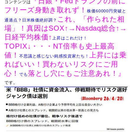
『日銀・Fedトランプの前に
コンテンツは
フリーズ身動き取れず！
株価60000円突破と
これ、「作られた相
通過点？日米株価絶好調？
場」！真因はSOX↑→Nasdaq総合↑→
日経平均株価↑
上昇はこれだけ！
TOPIX↓・・・NT倍率も史上最高
値！
上昇には乗
不思議と感じない鈍感投資家たち！
ればいい！買わないリスクにご用
心！
落とし穴にもご注意あれ！
​​​​​​​​​​​​​​​​​​​​​​​​​​​​』
でも
です。