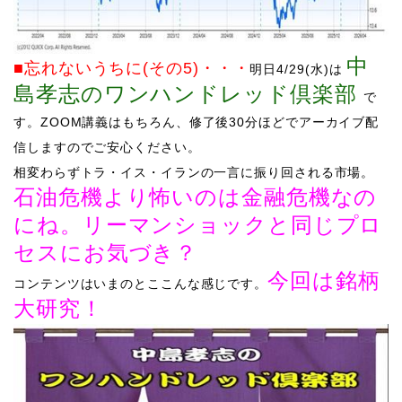
中
■忘れないうちに(その5)
・・・
明日4/29
(水)は
島孝志のワンハンドレッド倶楽部
で
す。
ZOOM講義はもちろん、修了後30分ほどでアーカイブ配
信しますのでご安心ください。
相変わらずトラ・イス・イランの一言に振り回される市場。
石油危機より怖いのは金融危機なの
にね。リーマンショックと同じプロ
セスにお気づき？
今回は銘柄
コンテンツはいまのとここんな感じです。
大研究！