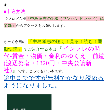
す。
■申込方法
​◇
「中島孝志の100（ワンハンドレッド）倶
ブログ右欄
楽部」
からアクセスをお願いします。
「中島孝志の聴く！見る！読む！通
さーて
今回の
『
インフレの時
勤快読」
でご紹介する本は
代
-
賃金・物価・金利のゆくえ 前編
(
渡辺努著・
1320
円・中央公論新
社
)
』
です。
とってもいい本です。
途中までですが無料でかなり読める
ようになりました。