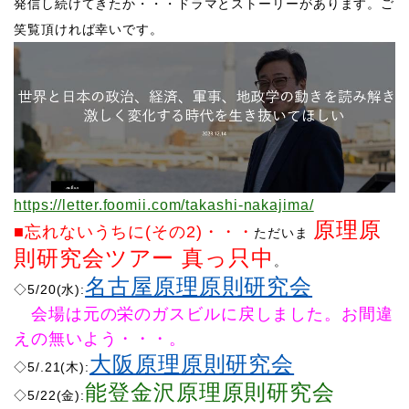
発信し続けてきたか・・・ドラマとストーリーがあります。ご
笑覧頂ければ幸いです。
https://letter.foomii.com/takashi-nakajima/
原理原
■忘れないうちに(その2)
・・・
ただいま
則研究会ツアー 真っ只中
。
名古屋原理原則研究会
​◇5/20(水):
​ 会場は元の栄のガスビルに戻しました。お間違
えの無いよう・・・。
大阪原理原則研究会
​◇5/.21(木):
能登金沢原理原則研究会
​◇5/22(金):