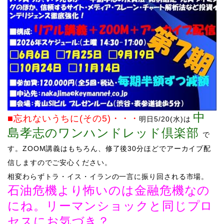
中
■忘れないうちに(その5)
・・・
明日5/20
(水)は
島孝志のワンハンドレッド倶楽部
で
す。
ZOOM講義はもちろん、修了後30分ほどでアーカイブ配
信しますのでご安心ください。
相変わらずトラ・イス・イランの一言に振り回される市場。
石油危機より怖いのは金融危機なの
にね。リーマンショックと同じプロ
セスにお気づき？