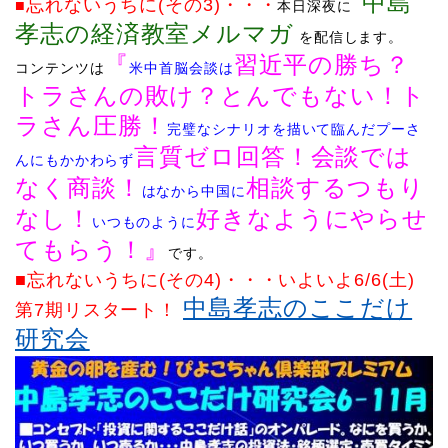
中島
忘れないう
ちに(その3)
・・・
■
本日深夜に
孝志の経済教室メルマガ
を配信します
。
『
習近平の勝ち？
コンテンツは
米中首脳会談は
トラさんの敗け？とんでもない！ト
ラさん圧勝！
完璧なシナリオを描いて臨んだプーさ
言質ゼロ回答！会談では
んにもかかわらず
なく商談！
相談するつもり
はなから中国に
なし！
好きなようにやらせ
いつものように
てもらう！
』
です。
■忘れないうちに(その4)
・・・
いよいよ6/6(土)
中島孝志のここだけ
第7期リスタート！
研究会