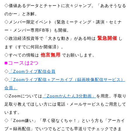
◇価値あるデータとチャートに次々ジャンプ。「ああそうなる
のかー」と氷解。
◇メンバー限定イベント（緊急ミーティング・講演・セミナ
ー・メンバー専用FB等）も開催。
緊急開催
​◇政治経済投資等で「大きな動き」がある時は
し
ます（すでに何回か開催済）。
他言無用
◇すべての情報は
でお願いします。
■コースは2つ
◇
「Zoomライブ配信会員
◇
「Zoomライブ配信＋アーカイブ（録画映像配信サービス）
会員」
◇Zoomについては
「Zoomかんたん3分動画」
を用意。手取り
足取り教えてほしい方には電話・メールサービスもご用意して
います。
​◇「Zoom嫌い」「早く寝なくちゃ！」という方も「アーカイ
ブ＝録画配信」でいつでもどこでも早送りでチェックできま