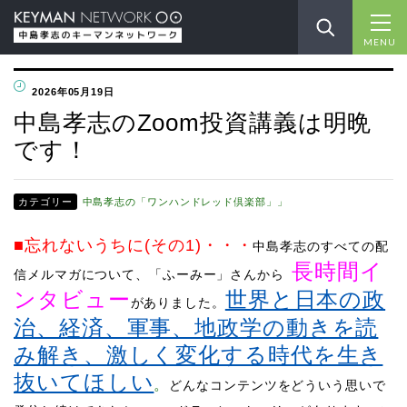
MENU
2026年05月19日
中島孝志のZoom投資講義は明晩
です！
カテゴリー
中島孝志の「ワンハンドレッド倶楽部」」
■忘れないうちに(その1)
・・・
中島孝志のすべての配
長時間イ
信メルマガについて、「ふーみー」さんから
ンタビュー
世界と日本の政
がありました。
治、経済、軍事、地政学の動きを読
み解き、激しく変化する時代を生き
抜いてほしい
。
どんなコンテンツをどういう思いで