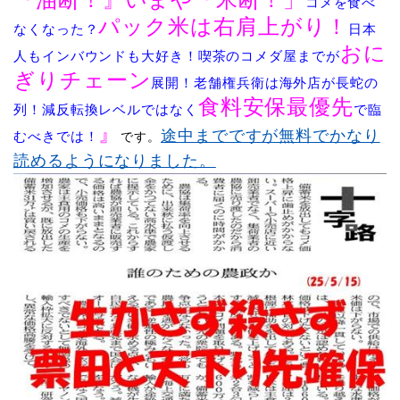
コメを食べ
パック米は右肩上がり！
なくなった？
日本
おに
人もインバウンドも大好き！喫茶のコメダ屋までが
ぎりチェーン
展開！老舗権兵衛は海外店が長蛇の
食料安保最優先
列！減反転換レベルではなく
で臨
』
途中までですが無料でかなり
むべきでは！
です。
読めるようになりました。