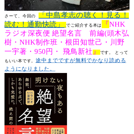
「中島孝志の聴く！見る！
さーて、
今回の
読む！通勤快読」
『
NHK
でご紹介する本は
ラジオ深夜便 絶望名言 前編
(
頭木弘
樹・
NHK
制作班・根田知世己・川野
』
一宇著・
950
円・ 飛鳥新社
​
です。
とって
途中までですが無料でかなり読める
もいい本です。
ようになりました。