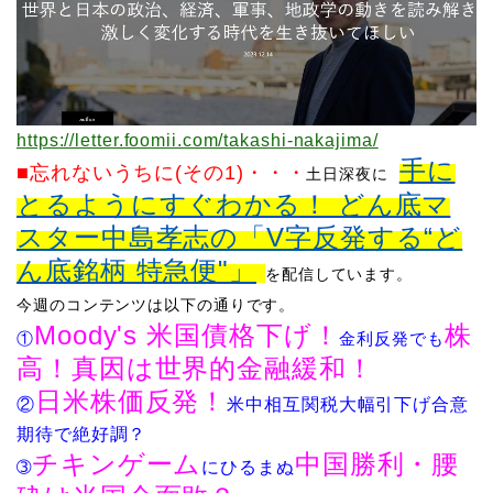
https://letter.foomii.com/takashi-nakajima/
手に
■忘れないうちに(その1)
・・・
土日深夜に
とるようにすぐわかる！ どん底マ
スター中島孝志の「V字反発する“ど
ん底銘柄 特急便"」
を配信してい
ます。
今週のコンテンツは以下の通りです。
Moody's 米国債格下げ！
株
​①
金利反発でも
高！
真因は世界的金融緩和！
日米株価反発！
②
米中相互関税大幅引下げ合意
期待で絶好調？
チキンゲーム
中国勝利・腰
➂
に
ひるまぬ