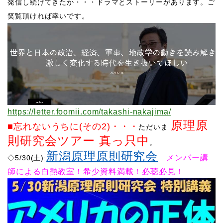
発信し続けてきたか・・・ドラマとストーリーがあります。ご
笑覧頂ければ幸いです。
https://letter.foomii.com/takashi-nakajima/
原理原
■忘れないうちに(その2)
・・・
ただいま
則研究会ツアー 真っ只中
。
新潟原理原則研究会
メンバー講
◇5/30(土):
師による白熱教室！希少資料満載！必聴必見！