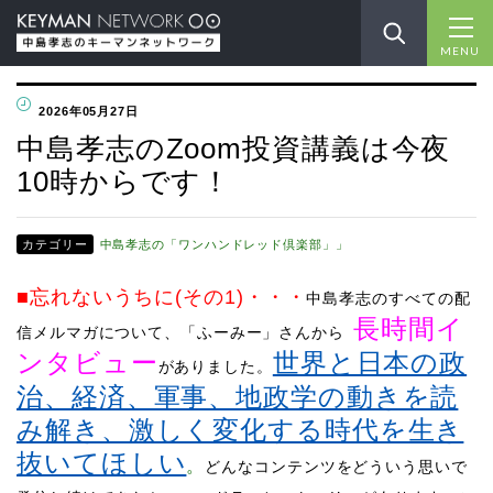
MENU
2026年05月27日
中島孝志のZoom投資講義は今夜
10時からです！
カテゴリー
中島孝志の「ワンハンドレッド倶楽部」」
■忘れないうちに(その1)
・・・
中島孝志のすべての配
長時間イ
信メルマガについて、「ふーみー」さんから
ンタビュー
世界と日本の政
がありました。
治、経済、軍事、地政学の動きを読
み解き、激しく変化する時代を生き
抜いてほしい
。
どんなコンテンツをどういう思いで