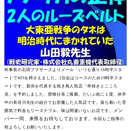
幹事長の石田ブラザーズよりメール「​
いつも通り16時半スタ
ートで403を押さえました。2
次会はコースのため19時半スタ
ートです。新潟を代表する焼き鳥人気店「串焼きとこころ
克」を予約しました。曽根社長ご推薦。だいぶ前に１度、休学
中の長谷川先生の紹介でお邪魔した人気店です。落ち着いた雰
メン
囲気で料金もリーズナブル。味は間違いないお店です。
バー一同、来県をお待ちしております。
今回もご指導の
程よろしくお願いいたします」