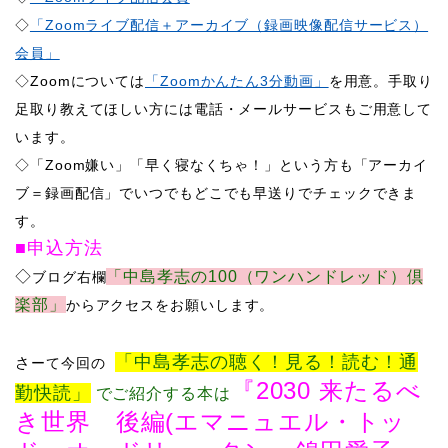
◇
「Zoomライブ配信＋アーカイブ（録画映像配信サービス）
会員」
◇Zoomについては
「Zoomかんたん3分動画」
を用意。手取り
足取り教えてほしい方には電話・メールサービスもご用意して
います。
​◇「Zoom嫌い」「早く寝なくちゃ！」という方も「アーカイ
ブ＝録画配信」でいつでもどこでも早送りでチェックできま
す。
■申込方法
​◇
「中島孝志の100（ワンハンドレッド）倶
ブログ右欄
楽部」
からアクセスをお願いします。
「中島孝志の聴く！見る！読む！通
​さ
ーて
今回の
『2030 来たるべ
勤快読」
でご紹介する本は
き世界 後編(エマニュエル・トッ