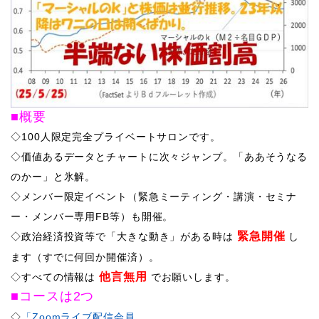
■概要
◇100人限定完全プライベートサロンです。
◇価値あるデータとチャートに次々ジャンプ。「ああそうなる
のかー」と氷解。
◇メンバー限定イベント（緊急ミーティング・講演・セミナ
ー・メンバー専用FB等）も開催。
緊急開催
​◇政治経済投資等で「大きな動き」がある時は
し
ます（すでに何回か開催済）。
他言無用
◇すべての情報は
でお願いします。
■コースは2つ
◇
「Zoomライブ配信会員