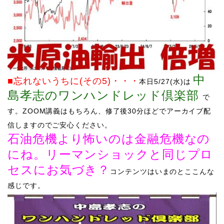
中
■忘れないうちに(その5)
・・・
本日5/27
(水)は
島孝志のワンハンドレッド倶楽部
で
す。
ZOOM講義はもちろん、修了後30分ほどでアーカイブ配
信しますのでご安心ください。
石油危機より怖いのは金融危機なの
にね。リーマンショックと同じプロ
セスにお気づき？
コンテンツはいまのとここんな
感じです。