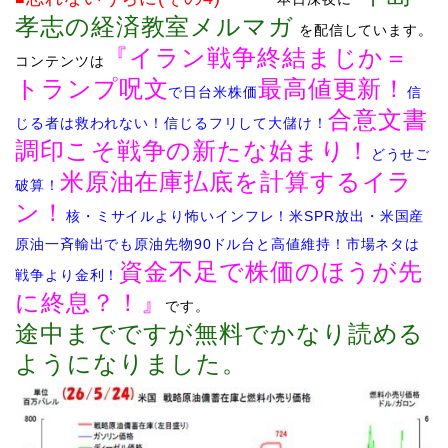
孝志の経済教室メルマガ
を配信しています
。
『
イラン戦争終結まじか＝
コンテンツは
トランプ呪文
最高値更新！
で日台米株価
信
合意文書
じる者は救われない！信じるフリして大儲け！
調印こそ戦争の新たな始まり！
どうせご
米原油在庫払底を計算するイラ
破算！
ン！
核・ミサイルより怖いインフレ！米SPR放出・米国産
原油一斉輸出でも原油先物90ドル台と高値維持！市場ネタは
資金不足で株価のほうが先
戦争より金利！
に終息？！
』
です。
途中までですが無料でかなり読める
ようになりました。