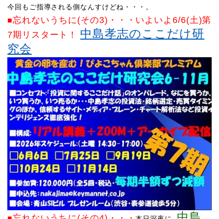
​今回もご指導される側なんすけどね・・・。
忘れないう
ちに(その3)
・・・
いよいよ6/6(土)第
■
中島孝志のここだけ研
7期リスタート！
究会
中島
忘れないう
ちに(その4)
・・・
■
本日深夜に