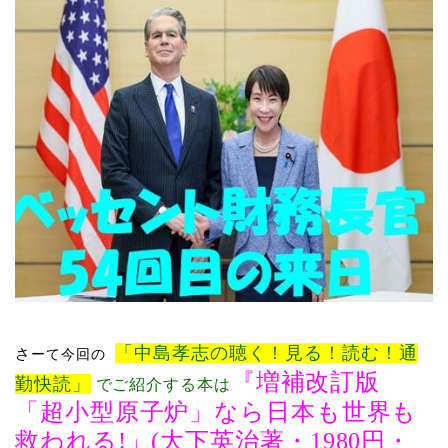
「中島孝志の聴く！見る！読む！通
​​さ
ーて
今回の
『
増補改訂版
勤快読」
でご紹介する本は
「超小型原子炉」なら日本も世界も
救われる
!
」
(
大下英治著・
1980
円・