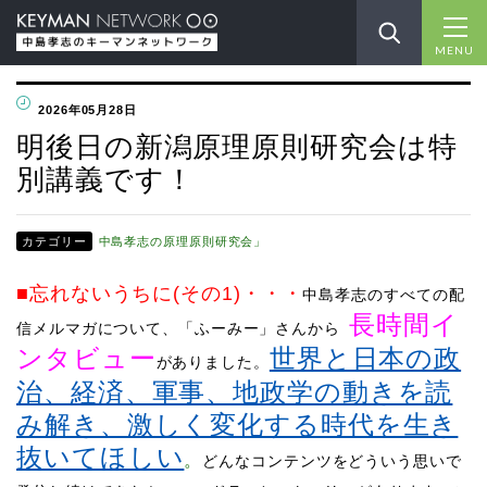
MENU
2026年05月28日
明後日の新潟原理原則研究会は特
別講義です！
カテゴリー
中島孝志の原理原則研究会」
■忘れないうちに(その1)
・・・
中島孝志のすべての配
長時間イ
信メルマガについて、「ふーみー」さんから
ンタビュー
世界と日本の政
がありました。
治、経済、軍事、地政学の動きを読
み解き、激しく変化する時代を生き
抜いてほしい
。
どんなコンテンツをどういう思いで