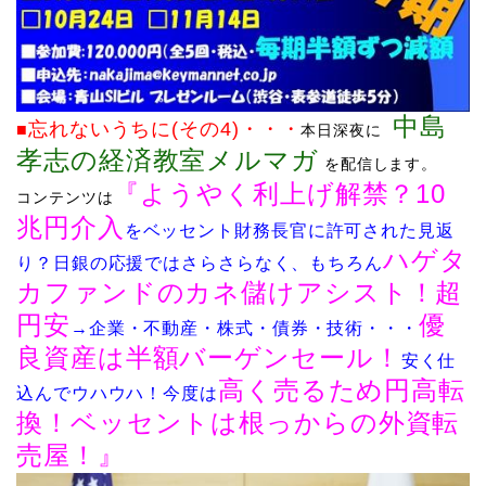
中島
忘れないう
ちに(その4)
・・・
■
本日深夜に
孝志の経済教室メルマガ
を配信します
。
『ようやく利上げ解禁？10
コンテンツは
兆円介入
をベッセント財務長官に許可された見返
ハゲタ
り？日銀の応援ではさらさらなく、もちろん
カファンドのカネ儲けアシスト！超
円安
優
→企業・不動産・株式・債券・技術・・・
良資産は半額バーゲンセール！
安く仕
高く売るため円高転
込んでウハウハ！今度は
換！ベッセントは根っからの外資転
売屋！』