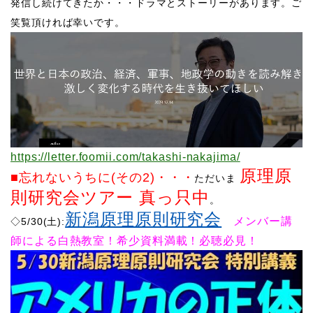
発信し続けてきたか・・・ドラマとストーリーがあります。ご
笑覧頂ければ幸いです。
https://letter.foomii.com/takashi-nakajima/
原理原
■忘れないうちに(その2)
・・・
ただいま
則研究会ツアー 真っ只中
。
新潟原理原則研究会
メンバー講
◇5/30(土):
師による白熱教室！希少資料満載！必聴必見！