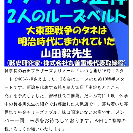
幹事長の石田ブラザーズよりメール「​
いつも通り16時半スタ
ートで403を押さえました。2
次会はコースのため19時半スタ
ートです。新潟を代表する焼き鳥人気店「串焼きとこころ
克」を予約しました。曽根社長ご推薦。だいぶ前に１度、休学
中の長谷川先生の紹介でお邪魔した人気店です。落ち着いた雰
メン
囲気で料金もリーズナブル。味は間違いないお店です。
バー一同、来県をお待ちしております。
今回もご指導の
程よろしくお願いいたします」