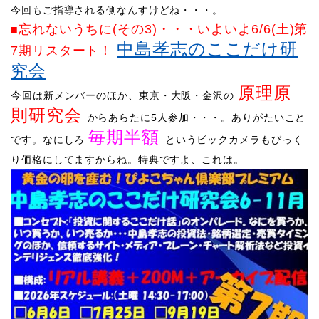
​今回もご指導される側なんすけどね・・・。
忘れないう
ちに(その3)
・・・
いよいよ6/6(土)第
■
中島孝志のここだけ研
7期リスタート！
究会
原理原
​今
回は新メンバーのほか、東京・大阪・金沢の
則研究会
からあらたに5人参加・・・。ありがたいこと
毎期半額
です。なにしろ
というビックカメラもびっく
り価格にしてますからね。特典ですよ、これは。